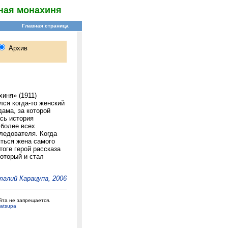
ная монахиня
иня» (1911)
лся когда-то женский
дама, за которой
сь история
 более всех
ледователя. Когда
яться жена самого
тоге герой рассказа
который и стал
алий Карацупа, 2006