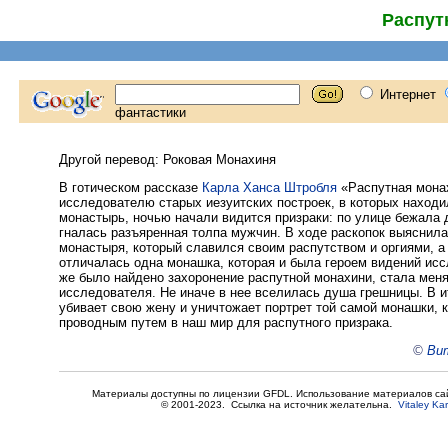
Распут
Другой перевод: Роковая Монахиня
В готическом рассказе
Карла Ханса Штробля
«Распутная монах
исследователю старых иезуитских построек, в которых находи
монастырь, ночью начали видится призраки: по улице бежала 
гналась разъяренная толпа мужчин. В ходе раскопок выяснила
монастыря, который славился своим распутством и оргиями, а
отличалась одна монашка, которая и была героем видений исс
же было найдено захоронение распутной монахини, стала мен
исследователя. Не иначе в нее вселилась душа грешницы. В и
убивает свою жену и уничтожает портрет той самой монашки, 
проводным путем в наш мир для распутного призрака.
©
Вит