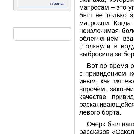
матросам – это у
был не только з
матросом. Когда 
Реклама
неизлечимая бол
облегчением взд
столкнули в вод
выбросили за бор
Вот во время о
с привидением, к
иным, как мятеж
впрочем, законч
качестве приви
раскачивающейс
левого борта.
Очерк был напе
рассказов «Оскол