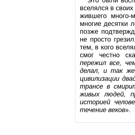
Это были восп
вселялся в своих
жившего много-м
многие десятки л
позже подтвержд
не просто грези
тем, в кого всел
смог честно ска
пережил все, че
делал, и так же
цивилизации два
трансе в смири
живых людей, п
историей челове
течение веков
».