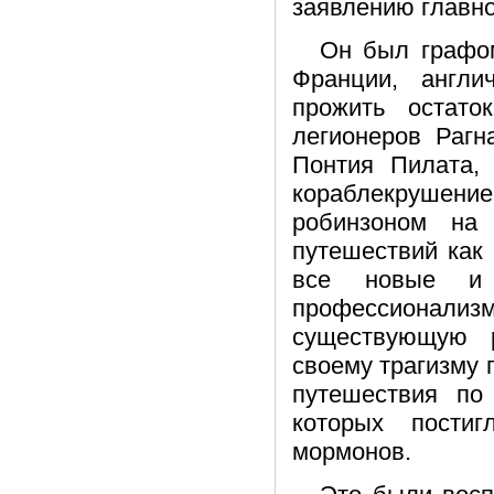
заявлению главно
Он был графо
Франции, англ
прожить остат
легионеров Раг
Понтия Пилата,
кораблекрушен
робинзоном на
путешествий как 
все новые и 
профессионали
существующую 
своему трагизму 
путешествия по
которых постиг
мормонов.