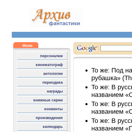
То же: Под н
рубашка» (Th
То же: В рус
названием «
То же: В рус
названием «С
То же: В рус
названием «