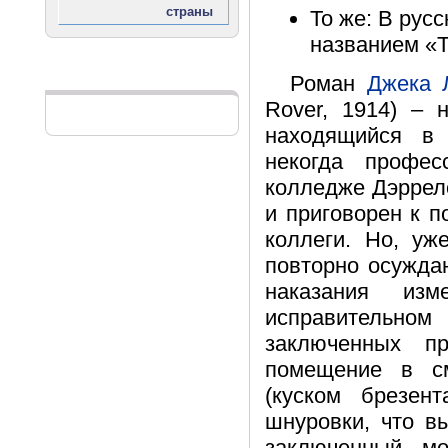
То же: В рус
названием «
Роман
Джека 
Реклама
Rover, 1914) – 
находящийся в
некогда профес
колледже Дэррел
и приговорен к 
коллеги. Но, уж
повторно осужда
наказания из
исправительном
заключенных п
помещение в см
(куском брезен
шнуровки, что в
заключенный мо