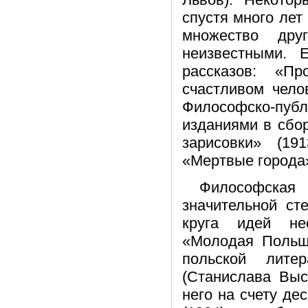
спустя много лет 
множество дру
неизвестными. 
рассказов: «Пр
счастливом чело
Философско-пуб
изданиями в сбо
зарисовки» (19
«Мертвые города»
Философская 
значительной ст
круга идей нео
«Молодая Польша
польской лите
(Станислава Выс
него на счету дес