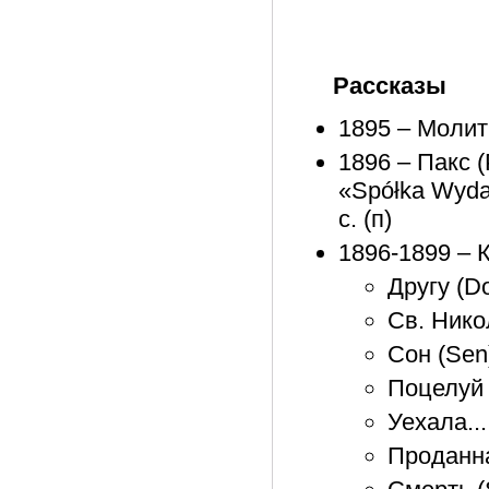
Рассказы
1895 – Молит
1896 – Пакс (P
«Spółka Wydaw
с. (п)
1896-1899 – 
Другу (Do
Св. Никол
Сон (Sen
Поцелуй 
Уехала...
Проданна