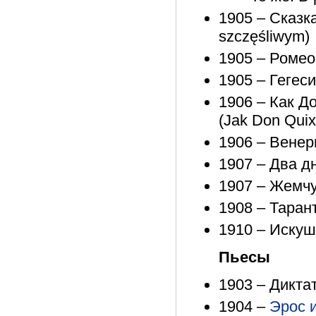
1905 – Сказка
szczęśliwym)
1905 – Ромео 
1905 – Гегес
1906 – Как Д
(Jak Don Quix
1906 – Венер
1907 – Два дн
1907 – Жемчу
1908 – Тарант
1910 – Искуш
Пьесы
1903 – Диктат
1904 –
Эрос 