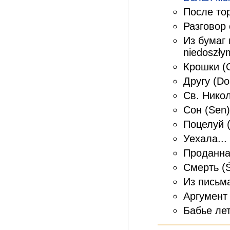
После тор
Разговор 
Из бумаг
niedoszły
Крошки (O
Другу (Do 
Св. Никол
Сон (Sen)
Поцелуй (
Уехала... 
Проданна
Смерть (Ś
Из письма 
Аргумент 
Бабье лет