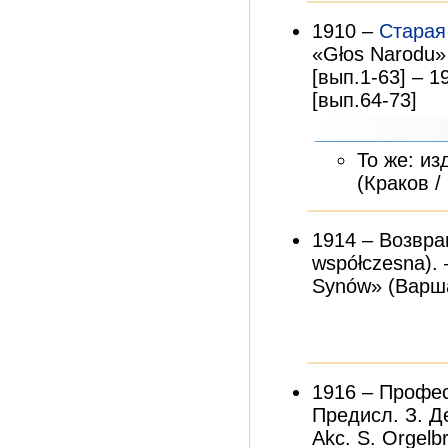
1910 –
Старая
«Głos Narodu»
[вып.1-63] – 
[вып.64-73]
То же: изд
(Краков / 
1914 – Возвра
współczesna). 
Synów» (Варшав
1916 – Профес
Предисл. З. Де
Akc. S. Orgel