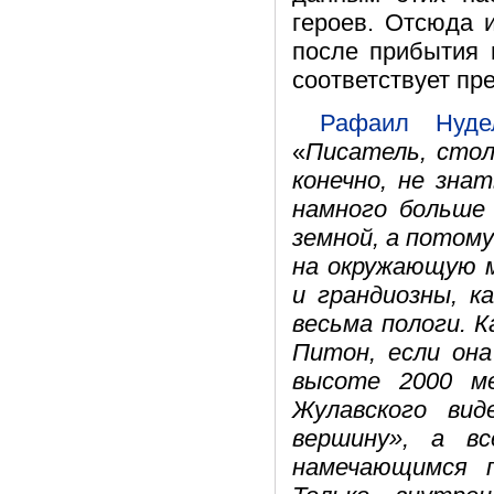
героев. Отсюда 
после прибытия 
соответствует пр
Рафаил Нуде
«
Писатель, стол
конечно, не зна
намного больше 
земной, а потом
на окружающую м
и грандиозны, к
весьма пологи. 
Питон, если она
высоте 2000 м
Жулавского ви
вершину», а в
намечающимся п