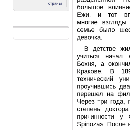
большое влияни
Ежи, и тот вп
многие взгляды 
Реклама
семье было шес
девочка.
В детстве жи
учиться начал 
Бохня, а окончи
Кракове. В 18
технический ун
проучившись два
перешел на фило
Через три года,
степень доктор
причинности у 
Spinoza». После