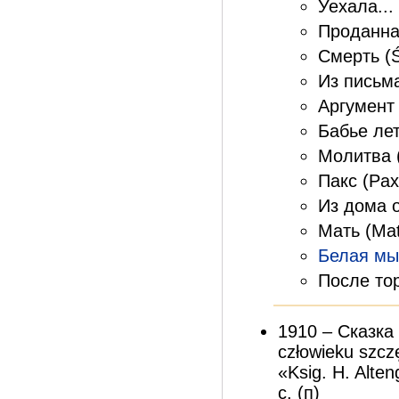
Уехала... 
Проданная
Смерть (Ś
Из письма 
Аргумент 
Бабье лет
Молитва (
Пакс (Pax
Из дома о
Мать (Mat
Белая м
После тор
1910 – Сказка
człowieku szcz
«Ksig. H. Alten
с. (п)