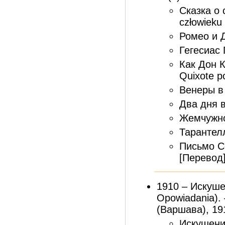
Сказка о 
człowieku
Ромео и Д
Гегесиас 
Как Дон 
Quixote p
Венеры в 
Два дня в
Жемчужной
Тарантелл
Письмо Се
[Перевод]
1910 – Искуше
Opowiadania). 
(Варшава), 1910
Искушение