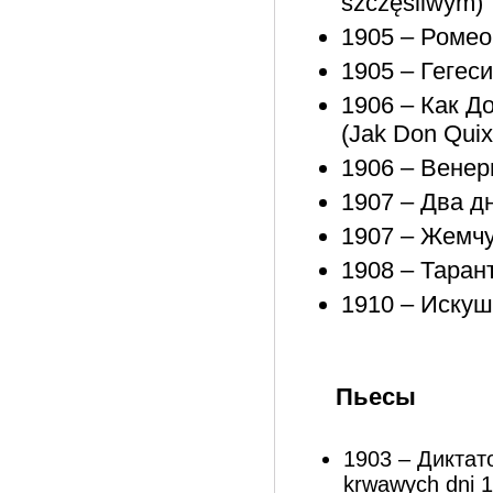
szczęśliwym)
1905 – Ромео 
1905 – Гегес
1906 – Как Д
(Jak Don Quix
1906 – Венер
1907 – Два дн
1907 – Жемчу
1908 – Тарант
1910 – Искуш
Пьесы
1903 – Диктатор
krwawych dni 1