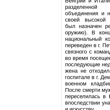
Венгрии и Итал
разделенно
объединения и н
своей высокой 
был назначен ре
оружию). В кон
национальный к
переведен в г. Пе
связного с кома
во время посеще
последующие неде
жена не отходил
госпитале в г. Де
военном кладби
После смерти муж
переселилась в 
впоследствии уна
и искусству.