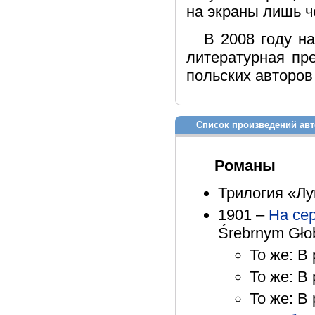
на экраны лишь ч
В 2008 году н
литературная пр
польских авторов
Список произведений авт
Романы
Трилогия «Лу
1901 –
На се
Śrebrnym Głob
То же: В 
То же: В 
То же: В 