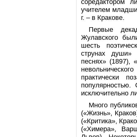
соредактором ли
учителем младших
г. – в Кракове.
Первые декад
Жулавского был
шесть поэтичес
струнах души» 
песнях» (1897), 
невольническог
практически п
популярностью. 
исключительно л
Много публиков
(«Жизнь», Краков
(«Критика», Крако
(«Химера», Варш
Львов). Некото