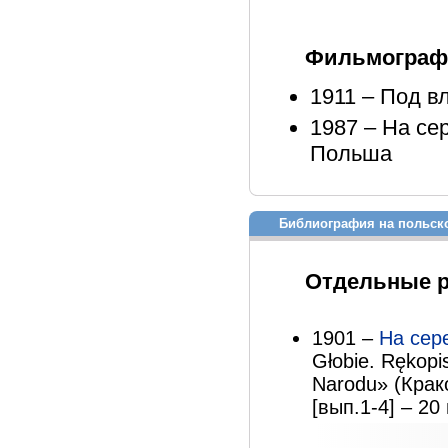
Фильмографи
1911 – Под в
1987 – На сер
Польша
Библиография на польск
Отдельные 
1901 –
На сер
Głobie. Rękopis
Narodu» (Крак
[вып.1-4] – 20