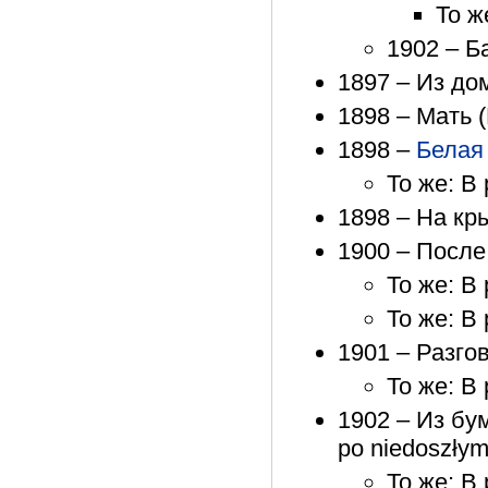
То ж
1902 – Ба
1897 – Из до
1898 – Мать 
1898 –
Белая
То же: В
1898 – На кр
1900 – После
То же: В
То же: В
1901 – Разго
То же: В
1902 – Из бу
po niedoszły
То же: В