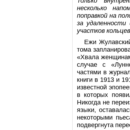
Только внутре
несколько нап
поправкой на пол
за удаленности 
участков кольцев
Ежи Жулавский
тома запланирова
«Хвала женщинам»
случае с «Лунн
частями в журнал
книги в 1913 и 19
известной эпопее
в которых появи
Никогда не пере
языки, оставалас
некоторыми пьес
подвергнута пере