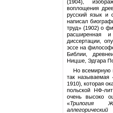
(1904), изобр
воплощения древ
русский язык и 
написал биограф
труд» (1902) о ф
расширенная и
диссертации, оп
эссе на философ
Библии, древне
Ницше, Эдгара П
Но всемирную 
так называемая 
1910), которая ок
польской НФ-ли
очень высоко о
«
Трилогия 
аллегорически