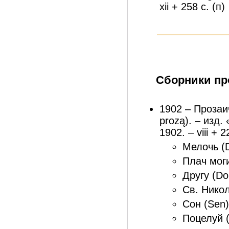
xii + 258 с. (п)
Сборники п
1902 – Прозаи
prozą). – изд. 
1902. – viii + 2
Мелочь (D
Плач моги
Другу (Do 
Св. Никол
Сон (Sen)
Поцелуй (