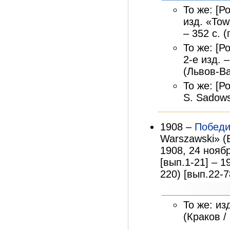
То же: [Р
изд. «Tow
– 352 с. (
То же: [Р
2-е изд. 
(Львов-Ва
То же: [Р
S. Sadows
1908 –
Победи
Warszawski» (
1908, 24 нояб
[вып.1-21] – 
220) [вып.22-7
То же: изд
(Краков / 