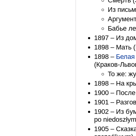
Смерть (
Из письма
Аргумент
Бабье лет
1897 – Из до
1898 – Мать 
1898 –
Белая
(Краков-Львов
То же: ж
1898 – На кр
1900 – После
1901 – Разго
1902 – Из бу
po niedoszły
1905 – Сказка