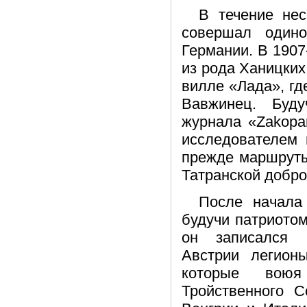
В течение нес
совершал один
Германии. В 190
из рода Ханицких
вилле «Лада», гд
Вавжинец. Буду
журнала «Zakopa
исследователем 
прежде маршруты
Татранской добр
После начала
будучи патриотом
он записался
Австрии легион
которые вою
Тройственного С