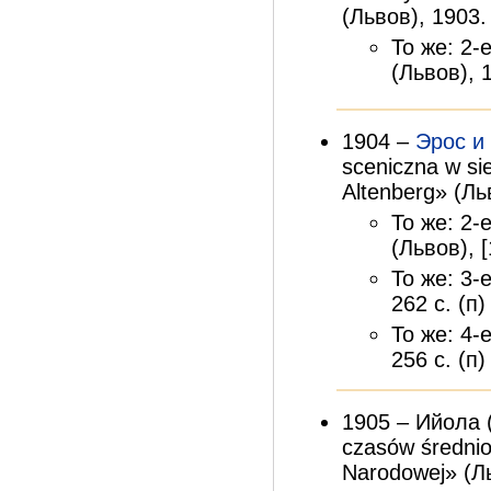
(Львов), 1903. 
То же: 2-е
(Львов), 1
1904 –
Эрос и
sceniczna w si
Altenberg» (Льв
То же: 2-е
(Львов), [
То же: 3-е
262 с. (п)
То же: 4-е
256 с. (п)
1905 – Ийола (
czasów średnio
Narodowej» (Ль