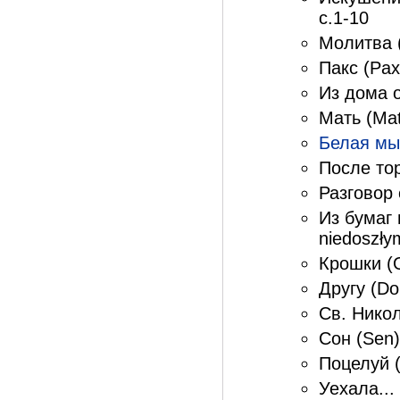
с.1-10
Молитва (
Пакс (Pax
Из дома о
Мать (Mat
Белая м
После тор
Разговор 
Из бумаг
niedoszły
Крошки (O
Другу (Do 
Св. Никол
Сон (Sen)
Поцелуй (
Уехала... 