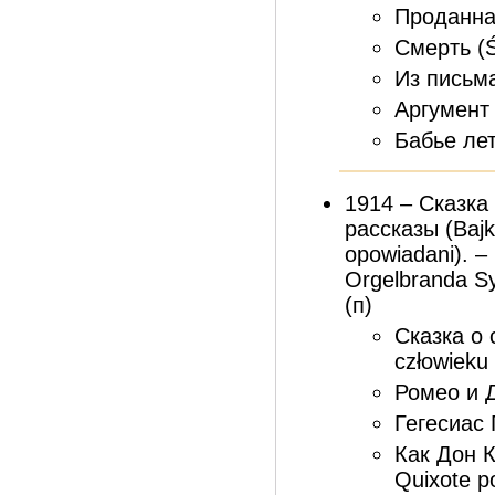
Проданна
Смерть (Ś
Из письма 
Аргумент 
Бабье лет
1914 – Сказка
рассказы (Bajk
opowiadani). – 
Orgelbranda S
(п)
Сказка о 
człowieku
Ромео и Д
Гегесиас 
Как Дон 
Quixote p