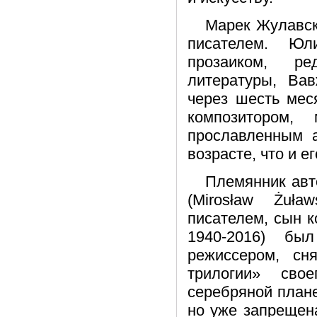
Марек Жулавск
писателем. Юл
прозаиком, ре
литературы, Вав
через шесть мес
композитором,
прославленным 
возрасте, что и ег
Племянник авт
(Mirosław Żuła
писателем, сын к
1940-2016) бы
режиссером, с
трилогии» сво
серебряной плане
но уже запрещен