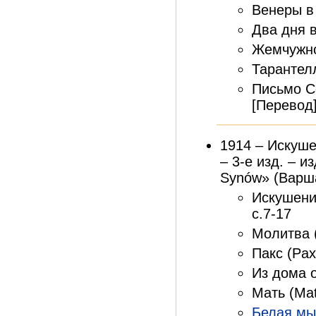
Венеры в 
Два дня в
Жемчужной
Тарантелл
Письмо Се
[Перевод]
1914 – Искуше
– 3-е изд. – и
Synów» (Варшав
Искушение
с.7-17
Молитва (
Пакс (Pax
Из дома о
Мать (Mat
Белая м