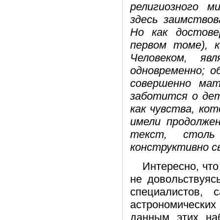
религиозного 
здесь заимство
Но как достове
первом томе), 
Человеком, яв
одновременно; о
совершенно мат
заботится о дет
как чувства, кот
имели продолже
текст, столь
конструктивно с
Интересно, что
не довольствуяс
специалистов, 
астрономических
данным этих на