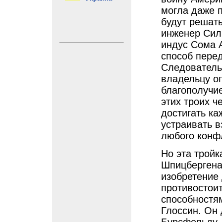
могла даже п
будут решат
инженер Сил
индус Сома А
способ перед
Следовательн
владельцу ог
благополучие
этих троих ч
достигать ка
устраивать 
любого конф
Но эта трой
Шпицбергена
изобретение
противостои
способностя
Глоссин. Он 