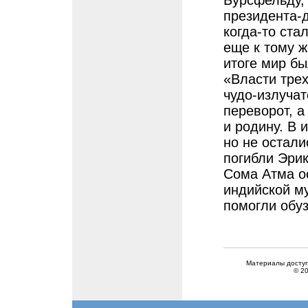
Бурсфельду, 
президента-
когда-то ста
еще к тому ж
итоге мир б
«Власти тре
чудо-излучат
переворот, а
и родину. В 
но не остали
погибли Эри
Сома Атма о
индийской м
помогли обу