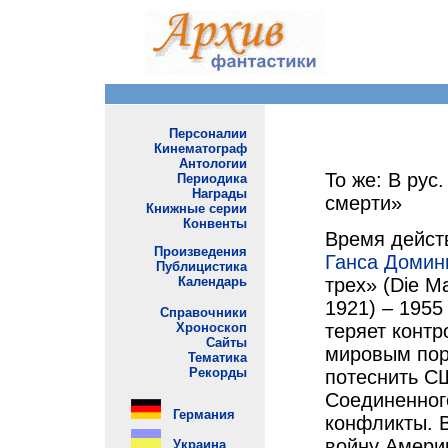
То же: В рус.
смерти»
Время дейст
Ганса Домин
трех» (Die Ma
1921) – 1955
теряет контр
мировым пор
потеснить СШ
Соединенног
конфликты. 
войну Америк