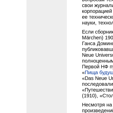
свои журнал
корпорацией 
ее техническ
науки, техно
Если сборни
Märchen) 190
Ганса Домини
публиковавш
Neue Univer
полноценным
Первой НФ п
«
Пища будущ
«Das Neue Un
последовали
«Путешествие
(1910), «Сто
Несмотря на
произведени