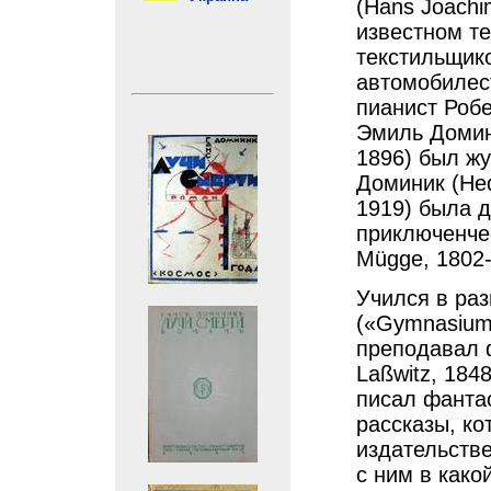
(Hans Joachim
известном те
текстильщико
автомобилес
пианист Роб
Эмиль Домини
1896) был ж
Доминик (Hed
1919) была д
приключенче
Mügge, 1802-
Учился в раз
(«Gymnasium 
преподавал 
Laßwitz, 184
писал фанта
рассказы, ко
издательстве
с ним в како