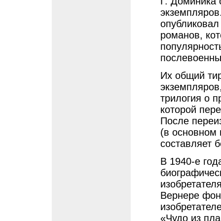
Г. Доминика
экземпляров. 
опубликовал
романов, ко
популярност
послевоенны
Их общий ти
экземпляров
трилогия о п
которой пер
После переи
(в основном 
составляет б
В 1940-е год
биографическ
изобретателя
Вернере фон
изобретател
«Чудо из пла