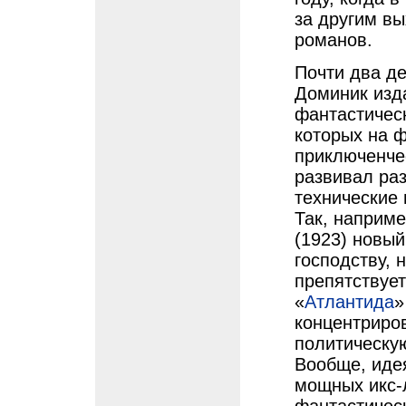
за другим вы
романов.
Почти два де
Доминик изд
фантастическ
которых на 
приключенче
развивал ра
технические 
Так, наприме
(1923) новый
господству, 
препятствуе
«
Атлантида
»
концентриро
политическу
Вообще, иде
мощных икс-