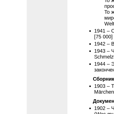
То 
про
То 
мир
Wel
1941 – С
[75 000]
1942 – В
1943 – 
Schmelzt
1944 – Э
законче
Сборни
1903 – 
Märchen
Докумен
1902 – 