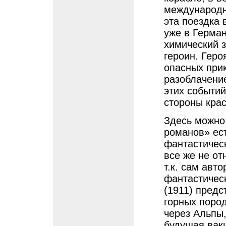
международн
эта поездка
уже в Герман
химический з
героин. Гер
опасных при
разоблачение
этих событи
стороны кра
Здесь можно 
романов» ест
фантастичес
все же не о
т.к. сам авт
фантастичес
(1911) пред
горных пород
через Альпы,
будущая вакц