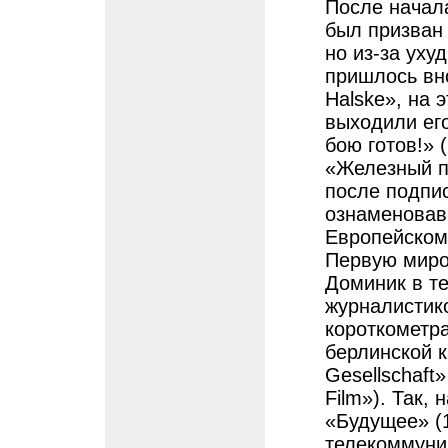
После начал
был призван 
но из-за ух
пришлось вно
Halske», на 
выходили его
бою готов!» 
«Железный по
после подпи
ознаменовав
Европейском
Первую миро
Доминик в т
журналистик
короткометр
берлинской к
Gesellschaft
Film»). Так,
«Будущее» (1
телекоммуни