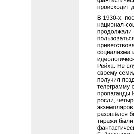
фантастическ
происходит 
В 1930-х, по
национал-соц
продолжали 
пользоватьс
приветствов
социализма 
идеологическ
Рейха. Не сл
своему семи
получил поз
телеграмму 
пропаганды 
росли, четыр
экземпляров,
разошёлся бо
тиражи были
фантастическ