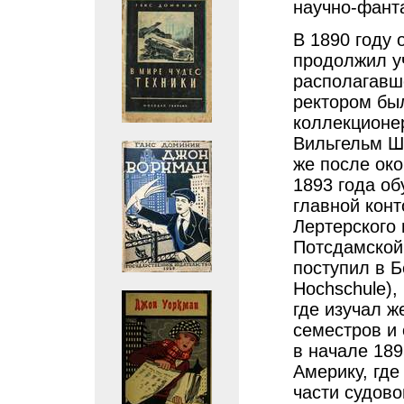
научно-фант
В 1890 году 
продолжил у
располагавше
ректором был
коллекционе
Вильгельм Шв
же после око
1893 года об
главной конт
Лертерского 
Потсдамской
поступил в Б
Hochschule),
где изучал ж
семестров и 
в начале 189
Америку, где
части судово