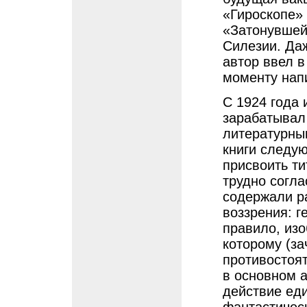
«Гироскопе» 
«Затонувшей 
Силезии. Даж
автор ввел в
моменту нап
С 1924 года 
зарабатывал
литературны
книги следую
присвоить ти
трудно согла
содержали р
воззрения: г
правило, из
которому (з
противостоят
в основном 
действие ед