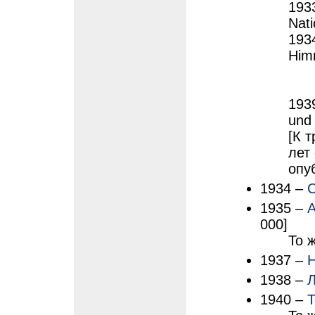
193
Nati
193
Him
193
und
[К 
лет 
опу
1934 –
С
1935 –
А
000]
То 
1937 –
Н
1938 –
Л
1940 –
Т