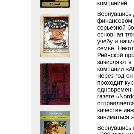
компанией.
Вернувшись 
финансовом 
серьезной бо
основная тяж
учебу и начи
семье. Неко
Рейнской про
зачисляют в
компании «AEG
Через год он
проходит кур
одновременн
газете «Nord
отправляется
качестве инж
заниматься 
Вернувшись 