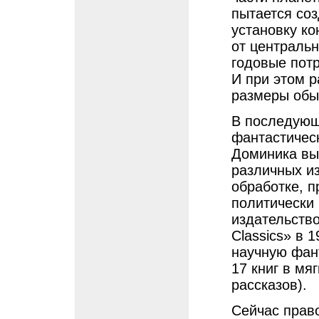
пытается со
установку к
от центральн
годовые потр
И при этом 
размеры обы
В последующ
фантастичес
Доминика вы
различных из
обработке, 
политически
издательство
Classics» в 
научную фан
17 книг в мя
рассказов).
Сейчас прав