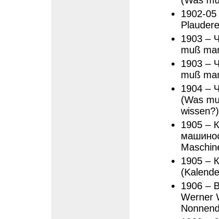
(Was mu
1902-05
Plaudere
1903 – 
muß man
1903 – 
muß man 
1904 – 
(Was mu
wissen?)
1905 – 
машиност
Maschin
1905 – 
(Kalende
1906 – 
Werner W
Nonnen