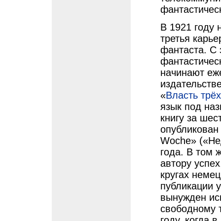
фантастичес
В 1921 году 
третья карье
фантаста. С 
фантастичес
начинают еж
издательстве
«
Власть трёх
язык под на
книгу за ше
опубликован
Woche» («Нед
года. В том 
автору успех
кругах немец
публикации 
вынужден иск
свободному т
году, когда 