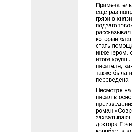
Примечательн
еще раз попр
грязи в княз
подзаголовок
рассказывал 
который благ
стать помощ
инженером, с
итоге крупны
писателя, ка
также была н
переведена 
Несмотря на
писал в осн
произведения
роман «Совр
захватывающ
доктора Гран
корабле, в в