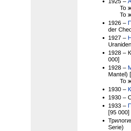
1925 –
А
То 
То ж
1926 –
der Cheo
1927 –
Н
Uraniden
1928 – К
000]
1928 –
М
Mantel) 
То 
1930 –
К
1930 – 
1933 –
П
[95 000]
Трилогия
Serie)