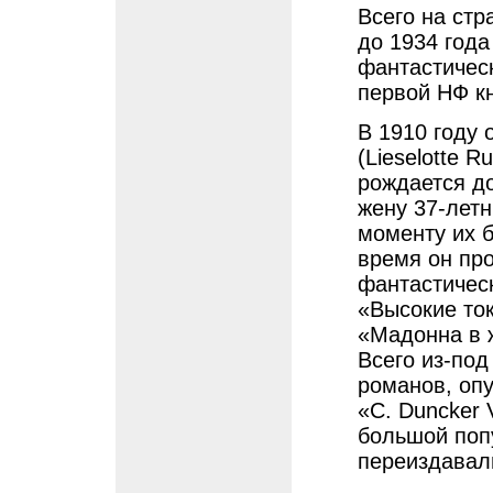
Всего на стр
до 1934 года
фантастическ
первой НФ к
В 1910 году 
(Lieselotte 
рождается до
жену 37-летн
моменту их б
время он про
фантастическ
«Высокие ток
«Мадонна в ж
Всего из-под
романов, оп
«C. Duncker 
большой поп
переиздавал