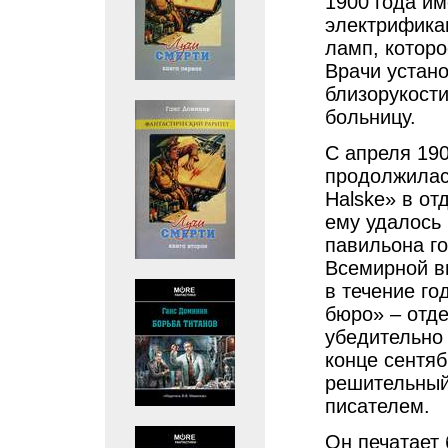
1900 года им
электрифика
ламп, которо
Врачи устан
близорукости
больницу.
С апреля 190
продолжилас
Halske» в от
ему удалось
павильона г
Всемирной в
в течение г
бюро» – отде
убедительно
конце сентяб
решительный
писателем.
Он печатает