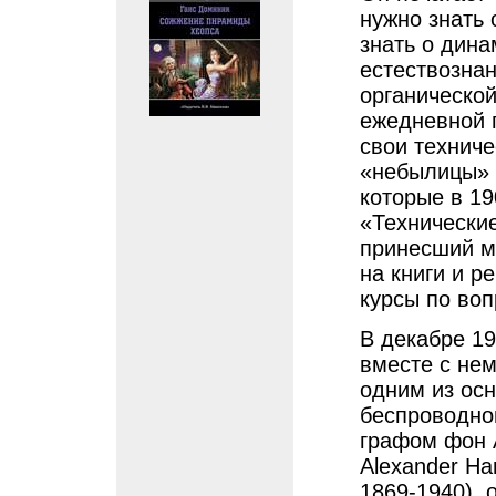
нужно знать 
знать о дина
естествознан
органической
ежедневной га
свои техниче
«небылицы» 
которые в 19
«Технические
принесший м
на книги и 
курсы по воп
В декабре 1
вместе с не
одним из ос
беспроводно
графом фон 
Alexander Ha
1869-1940), 