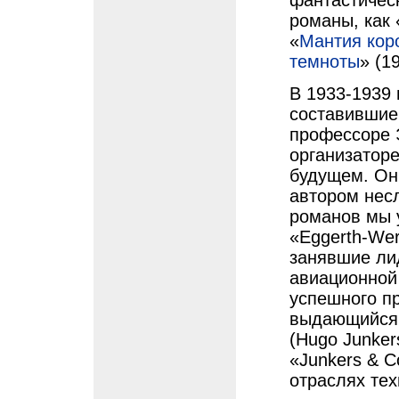
фантастичес
романы, как 
«
Мантия кор
темноты
» (1
В 1933-1939 
составившие
профессоре 
организаторе
будущем. Он 
автором нес
романов мы у
«Eggerth-We
занявшие ли
авиационной
успешного п
выдающийся 
(Hugo Junker
«Junkers & C
отраслях тех