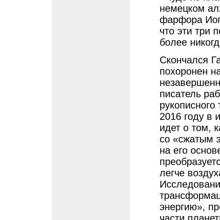
немецком ал
фарфора Иог
что эти три 
более никогд
Скончался Га
похоронен н
незавершенн
писатель раб
рукописного 
2016 году в 
идет о том, 
со «сжатым 
на его основ
преобразуетс
легче возду
Исследования
трансформац
энергию», п
части плане