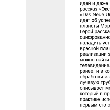
идей и даже
рассказ «Эк
«Das Neue Un
идет об успе
планеты Мар
Герой расск
оцифрованно
наладить уст
Красной план
реализации э
можно найти 
телевидение
ранее, и в 
обработки и
лучевую труб
описывает м
который в пр
практике исп
первым его 