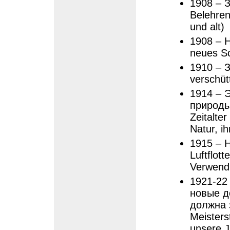
1908 – 
Belehren
und alt)
1908 – 
neues S
1910 – 
verschüt
1914 – 
природы
Zeitalter
Natur, i
1915 – 
Luftflot
Verwend
1921-22
новые д
должна з
Meisters
unsere J