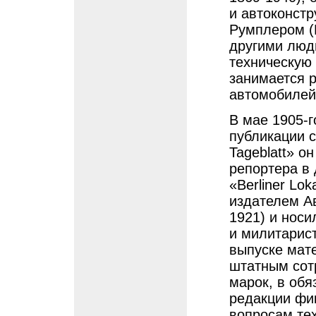
и автоконст
Румплером (
другими люд
техническую 
занимается 
автомобилей
В мае 1905-
публикации с
Tageblatt» о
репортера в
«Berliner Lo
издателем Ав
1921) и нос
и милитарис
выпуске мат
штатным сот
марок, в обя
редакции фи
вопросам те