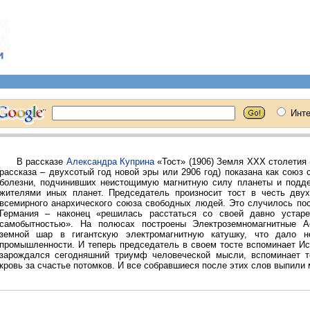
В рассказе
Александра Куприна
«Тост» (1906) Земля ХХХ столетия 
рассказа – двухсотый год новой эры или 2906 год) показана как сою
болезни, подчинивших неистощимую магнитную силу планеты и подд
жителями иных планет. Председатель произносит тост в честь двух
всемирного анархического союза свободных людей. Это случилось пос
Германия – наконец «решилась расстаться со своей давно устар
самобытностью». На полюсах построены Электроземномагнитные Ас
земной шар в гигантскую электромагнитную катушку, что дало н
промышленности. И теперь председатель в своем тосте вспоминает Ис
зарождался сегодняшний триумф человеческой мысли, вспоминает т
кровь за счастье потомков. И все собравшиеся после этих слов выпили 