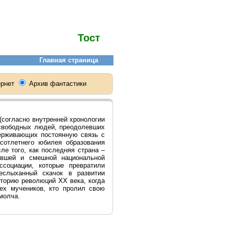
Тост
(согласно внутренней хронологии
з свободных людей, преодолевших
ерживающих постоянную связь с
сотлетнего юбилея образования
ле того, как последняя страна –
евшей и смешной национальной
социации, которые превратили
еслыханный скачок в развитии
торию революций ХХ века, когда
ех мучеников, кто пролил свою
молча.