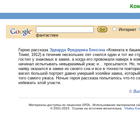
Ком
Герою рассказа
Эдварда Фредерика Бенсона
«Комната в башне
Tower, 1912) в течение нескольких лет снился один и тот же с
гостил у знакомых в замке, а когда его провожали наверх в ком
начинал испытывать невыразимый ужас и… просыпался. Но, по
наяву оказался в замке из своего сна и все в точности повтор
висел большой портрет давно умершей хозяйки замка, который
того самого ужаса. Ночью героя рассказа попыталось что-то сх
избежать злой участи.
©
Вит