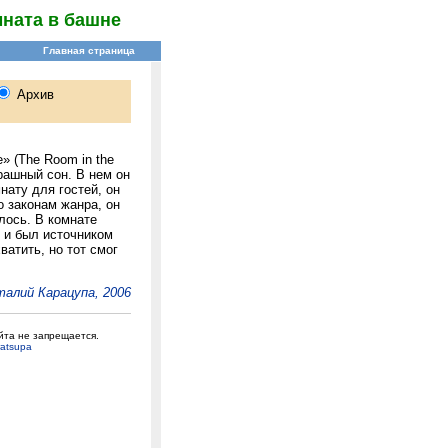
ната в башне
» (The Room in the
трашный сон. В нем он
нату для гостей, он
 законам жанра, он
илось. В комнате
 и был источником
ватить, но тот смог
алий Карацупа, 2006