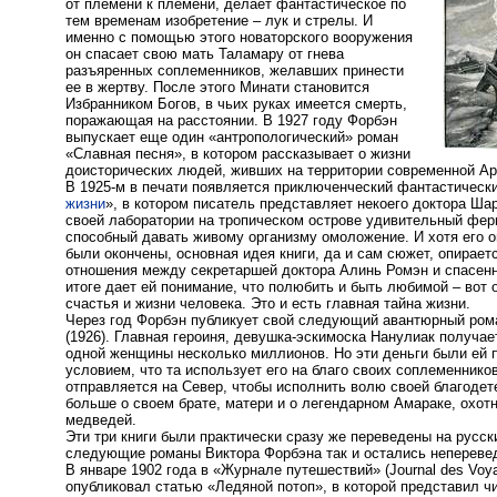
от племени к племени, делает фантастическое по
тем временам изобретение – лук и стрелы. И
именно с помощью этого новаторского вооружения
он спасает свою мать Таламару от гнева
разъяренных соплеменников, желавших принести
ее в жертву. После этого Минати становится
Избранником Богов, в чьих руках имеется смерть,
поражающая на расстоянии. В 1927 году Форбэн
выпускает еще один «антропологический» роман
«Славная песня», в котором рассказывает о жизни
доисторических людей, живших на территории современной Ар
В 1925-м в печати появляется приключенческий фантастическ
жизни
», в котором писатель представляет некоего доктора Ша
своей лаборатории на тропическом острове удивительный фер
способный давать живому организму омоложение. И хотя его оп
были окончены, основная идея книги, да и сам сюжет, опирае
отношения между секретаршей доктора Алинь Ромэн и спасенн
итоге дает ей понимание, что полюбить и быть любимой – вот 
счастья и жизни человека. Это и есть главная тайна жизни.
Через год Форбэн публикует свой следующий авантюрный ром
(1926). Главная героиня, девушка-эскимоска Нанулиак получае
одной женщины несколько миллионов. Но эти деньги были ей 
условием, что та использует его на благо своих соплеменнико
отправляется на Север, чтобы исполнить волю своей благодет
больше о своем брате, матери и о легендарном Амараке, охот
медведей.
Эти три книги были практически сразу же переведены на русски
следующие романы Виктора Форбэна так и остались непереве
В январе 1902 года в «Журнале путешествий» (Journal des Voy
опубликовал статью «Ледяной потоп», в которой представил ч