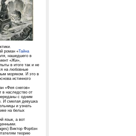
ктики.
ий роман «
Тайна
рля, нашедшего в
мент «Жи»,
ыты в итоге так и не
тся на любовные
ым моряком. И это в
основа истинного
ан «Фея снегов»
т в наследство от
переданы с одним
в. И смелая девушка
ельницы и узнать
нике на белых
й язык, а вот
денными.
ages) Виктор Форбэн
итателям теорию