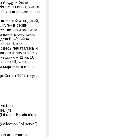
929 году и была
 Форбэн писал, читал
и были переведены на
 повестей для детей,
livre» в серии
шествия по джунглям
озными племенами.
едений: «Убийца
рочие. Таких
 здесь печатались и
ычного формата 17 x
ньшими – 11 на 16
повестей, часть
ой мировой войны в
е-Сен) в 1947 году в
Editions
e). (п)
Librairie Baudinière).
collection "Minerve").
phonse Lemerre»