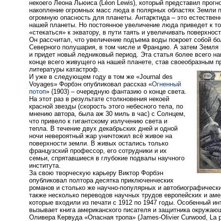
некоего Леона Льюиса (Léon Lewis), который представил прогно
накопление огромных масс люда в полярных областях Земли 
огромную опасность для планеты. Антарктида – это естестве
нашей планеты. Но постоянное увеличение люда приведет к то
«стекаться» к экватору, в пути таять и увеличивать поверхнос
Он рассчитал, что увеличение подъема воды покроет собой б
Северного полушария, в том числе и Францию. А затем Земля
и придет новый ледниковый период. Эта статья более всего н
конце всего живущего на нашей планете, став своеобразным 
литературы катастроф.
И уже в следующем году в том же «Journal des
Voyages» Форбэн опубликовал рассказ «
Огненный
потоп
» (1903) – очередную фантазию о конце света.
На этот раз в результате столкновения некоей
красной звезды (скорость этого небесного тела, по
мнению автора, была аж 30 миль в час) с Солнцем,
что привело к гигантскому излучению света и
тепла. В течение двух декабрьских дней и одной
ночи невероятный жар уничтожил всё живое на
поверхности земли. В живых остались только
французский профессор, его сотрудники и их
семьи, спрятавшиеся в глубокие подвалы научного
института.
За свою творческую карьеру Виктор Форбэн
опубликовал полтора десятка приключенческих
романов и столько же научно-популярных и автобиографических
также несколько переводов научных трудов европейских и аме
которые входили из печати с 1912 по 1947 годы. Особенный ин
вызывает книга американского писателя и защитника окружа
Оливера Кервуда «Опасная тропа» (James-Olivier Curwood, La pi