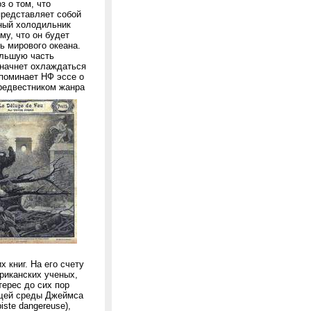
з о том, что
представляет собой
нный холодильник
му, что он будет
ть мирового океана.
ольшую часть
 начнет охлаждаться
апоминает НФ эссе о
предвестником жанра
 книг. На его счету
риканских ученых,
терес до сих пор
ющей среды Джеймса
ste dangereuse),