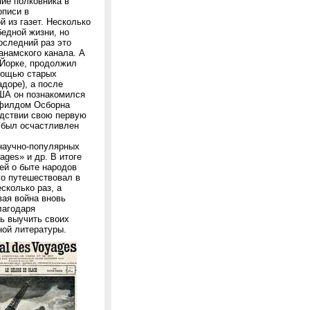
ние полковника в
описи в
 из газет. Несколько
бедной жизни, но
оследний раз это
анамского канала. А
-Йорке, продолжил
омощью старых
доре), а после
ША он познакомился
эрфилдом Осборна
ледствии свою первую
и был осчастливлен
 научно-популярных
ages» и др. В итоге
тей о быте народов
го путешествовал в
сколько раз, а
вая война вновь
лагодаря
ь выучить своих
ной литературы.