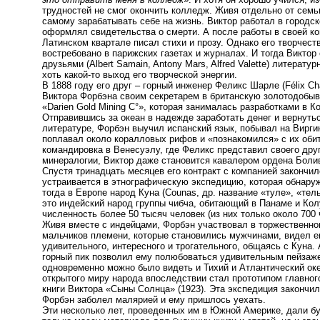
трудностей не смог окончить колледж. Живя отдельно от семь
самому зарабатывать себе на жизнь. Виктор работал в городск
оформлял свидетельства о смерти. А после работы в своей к
Латинском квартале писал стихи и прозу. Однако его творчест
востребовано в парижских газетах и журналах. И тогда Виктор
друзьями (Albert Samain, Antony Mars, Alfred Valette) литерату
хоть какой-то выход его творческой энергии.
В 1888 году его друг – горный инженер Феликс Шарле (Félix Cha
Виктора Форбэна своим секретарем в британскую золотодоб
«Darien Gold Mining C°», которая занималась разработками в К
Отправившись за океан в надежде заработать денег и вернутьс
литературе, Форбэн выучил испанский язык, побывал на Вирги
поплавал около коралловых рифов и «познакомился» с их оби
командировка в Венесуэлу, где Феликс представил своего дру
минералогии, Виктор даже становится кавалером ордена Боли
Спустя тринадцать месяцев его контракт с компанией закончил
устраивается в этнографическую экспедицию, которая обнару
тогда в Европе народ Куна (Counas, др. название «туле», «тел
это индейский народ группы чибча, обитающий в Панаме и Кол
численность более 50 тысяч человек (из них только около 700
Живя вместе с индейцами, Форбэн участвовал в торжественно
мальчиков племени, которые становились мужчинами, видел 
удивительного, интересного и трогательного, общаясь с Куна.
горный пик позволил ему полюбоваться удивительным пейзаже
одновременно можно было видеть и Тихий и Атлантический ок
открытого миру народа впоследствии стал прототипом главног
книги Виктора «Сыны Солнца» (1923). Эта экспедиция закончил
Форбэн заболел малярией и ему пришлось уехать.
Эти несколько лет, проведенных им в Южной Америке, дали 