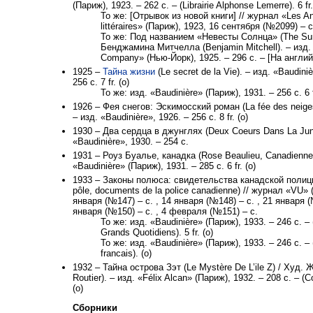
(Париж), 1923. – 262 с. – (Librairie Alphonse Lemerre). 6 fr.
То же: [Отрывок из новой книги] // журнал «Les Ann
littéraires» (Париж), 1923, 16 сентября (№2099) – 
То же: Под названием «Невесты Солнца» (The Sun-
Бенджамина Митчелла (Benjamin Mitchell). – изд. 
Company» (Нью-Йорк), 1925. – 296 с. – [На англи
1925 –
Тайна жизни
(Le secret de la Vie). – изд. «Baudini
256 с. 7 fr. (о)
То же: изд. «Baudinière» (Париж), 1931. – 256 с. 6 f
1926 – Фея снегов: Эскимосский роман (La fée des neige
– изд. «‎Baudinière», 1926. – 256 с. 8 fr. (о)
1930 – Два сердца в джунглях (Deux Coeurs Dans La Jung
«‎Baudinière», 1930. – 254 с.
1931 – Роуз Буалье, канадка (Rose Beaulieu, Canadienne)
«‎Baudinière» (Париж), 1931. – 285 с. 6 fr. (о)
1933 – Законы полюса: свидетельства канадской полиции
pôle, ‎documents de la police canadienne) // журнал «VU» 
января (№147) – с. , 14 января (№148) – с. , 21 января (
января (№150) – с. , 4 февраля (№151) – с.
То же: изд. «‎Baudinière» (Париж), 1933. – 246 с. 
Grands Quotidiens). 5 fr. (о)
То же: изд. «‎Baudinière» (Париж), 1933. – 246 с. –
francais). (о)
1932 – Тайна острова Зэт (Le Mystère De L’ile Z) / Худ. 
Routier). – изд. «Félix Alcan» (Париж), 1932. – 208 с. – (C
(о)
Сборники