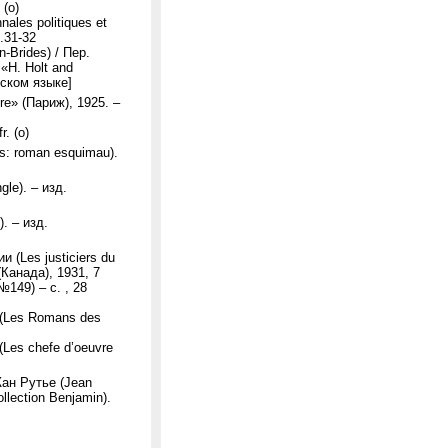
 (о)
ales politiques et
с.31-32
Brides) / Пер.
«H. Holt and
йском языке]
ère» (Париж), 1925. –
r. (о)
s: roman esquimau).
le). – изд.
. – изд.
 (Les justiciers du
(Канада), 1931, 7
№149) – с. , 28
– (Les Romans des
 (Les chefe d’oeuvre
Жан Рутье (Jean
ollection Benjamin).