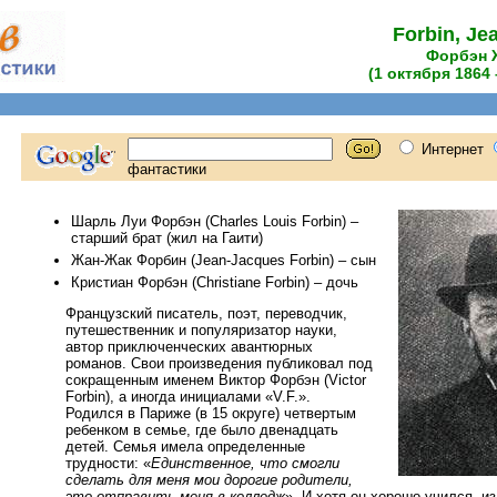
Forbin, Je
Форбэн 
(1 октября 1864 
Шарль Луи Форбэн (Charles Louis Forbin) –
старший брат (жил на Гаити)
Жан-Жак Форбин (Jean-Jacques Forbin) – сын
Кристиан Форбэн (Christiane Forbin) – дочь
Французский писатель, поэт, переводчик,
путешественник и популяризатор науки,
автор приключенческих авантюрных
романов. Свои произведения публиковал под
сокращенным именем Виктор Форбэн (Victor
Forbin), а иногда инициалами «V.F.».
Родился в Париже (в 15 округе) четвертым
ребенком в семье, где было двенадцать
детей. Семья имела определенные
трудности: «
Единственное, что смогли
сделать для меня мои дорогие родители,
это отправить меня в колледж
». И хотя он хорошо учился, и