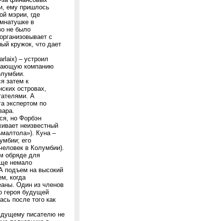
и, ему пришлось
ой мэрии, где
омнатушке в
во не было
 организовывает с
рный кружок, что дает
rlaix) – устроил
ывающую компанию
олумбии.
я затем к
нских островах,
тателями. А
га экспертом по
вара.
ся, но Форбэн
живает неизвестный
ьмалтола»). Куна –
умбии; его
 человек в Колумбии).
м обряде для
еще немало
 А подъем на высокий
м, когда
еаны. Один из членов
о героя будущей
ась после того как
будущему писателю не