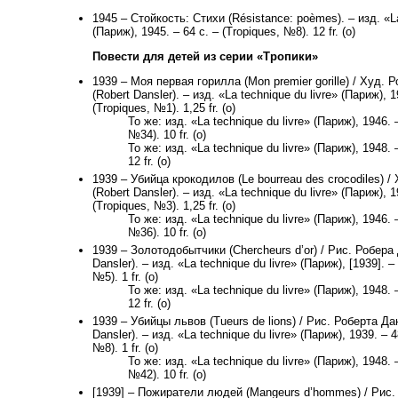
1945 – Стойкость: Стихи (Résistance: poèmes). – изд. «La
(Париж), 1945. – 64 с. – (Tropiques, №8). 12 fr. (о)
Повести для детей из серии «Тропики»
1939 – Моя первая горилла (Mon premier gorille) / Худ. 
(Robert Dansler). – изд. «La technique du livre» (Париж), 1
(Tropiques, №1). 1,25 fr. (о)
То же: изд. «La technique du livre» (Париж), 1946. –
№34). 10 fr. (о)
То же: изд. «La technique du livre» (Париж), 1948. –
12 fr. (о)
1939 – Убийца крокодилов (Le bourreau des crocodiles) 
(Robert Dansler). – изд. «La technique du livre» (Париж), 1
(Tropiques, №3). 1,25 fr. (о)
То же: изд. «La technique du livre» (Париж), 1946. –
№36). 10 fr. (о)
1939 – Золотодобытчики (Chercheurs d’or) / Рис. Робера
Dansler). – изд. «La technique du livre» (Париж), [1939]. –
№5). 1 fr. (о)
То же: изд. «La technique du livre» (Париж), 1948. –
12 fr. (о)
1939 – Убийцы львов (Tueurs de lions) / Рис. Роберта Да
Dansler). – изд. «La technique du livre» (Париж), 1939. – 4
№8). 1 fr. (о)
То же: изд. «La technique du livre» (Париж), 1948. –
№42). 10 fr. (о)
[1939] – Пожиратели людей (Mangeurs d’hommes) / Рис