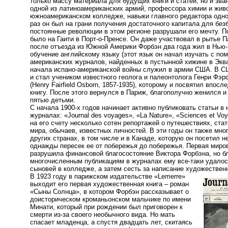
только массу материала для будущих книги и статей, но и зва
одной из латиноамериканских армий, профессора химии и жив
южноамериканском колледже, навыки главного редактора одной
раз он был на грани получения достаточного капитала для без
постоянные революции в этом регионе разрушали его мечту. П
было на Гаити в Порт-о-Пренсе. Он даже участвовал в рытье П
после отъезда из Южной Америки Форбэн два года жил в Нью
обучение английскому языку (этот язык он начал изучать с п
американских журналов, найденных в пустынной хижине в Эква
начала испано-американской войны служил в армии США. В С
и стал учеником известного геолога и палеонтолога Генри Ф
(Henry Fairfield Osborn, 1857-1935), которому и посвятил впос
книгу. После этого вернулся в Париж, благополучно женился 
пятью детьми.
С начала 1900-х годов начинает активно публиковать статьи в
журналах: «Journal des voyages», «La Nature», «Sciences et Voy
на его счету несколько сотен репортажей о путешествиях, ста
мира, обычаев, известных личностей. В эти годы он также мно
других странах, в том числе и в Канаде, которую он посетил не
однажды пересек ее от побережья до побережья. Первая миро
разрушила финансовой благосостояние Виктора Форбэна, но б
многочисленным публикациям в журналах ему все-таки удалос
сыновей в колледже, а затем сесть за написание художествен
В 1923 году в парижском издательстве «Lemerre»
выходит его первая художественная книга – роман
«Сыны Солнца», в котором Форбэн рассказывает о
доисторическом кроманьонском мальчике по имени
Минати, который при рождении был приговорен к
смерти из-за своего необычного вида. Но мать
спасает младенца, а спустя двадцать лет, скитаясь