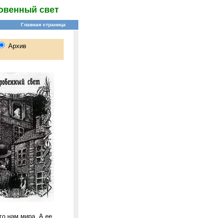
овенный свет
го нам мира. А ее