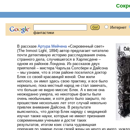
Сокр
В рассказе
Артура Мейчена
«Сокровенный свет»
(The Inmost Light, 1894) автор предлагает читателю
почти детективную историю расследования очень
странного дела, случившегося в Харлесдене –
одном из районов Лондона. Из рассказов двух
приятелей – мистера Чарльза Солсбери и Дайсона
– мы узнаем, что в этом районе поселился доктор
Блек со своей красавицей женой. Они жили
неплохо, он имел здесь свою практику, и все было
нормально, пока местный народ не стал замечать,
что больше не видно миссис Блек. А к весне она
неожиданно умерла, но некоторые факты были
очень необычными, и хотя дело было закрыто, по
прошествии нескольких лет этот случай невольно
привлек внимание Дайсона. В результате
выяснилось, что доктор Блек наряду с медициной
изучал также науки, которые не имеют признания
современными учеными и достиг таких
результатов, итогом коих стала чудовищная
операция по замене души своей жены на нечто из иного, чуждо