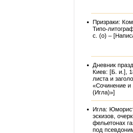
Призраки: Ком
Типо-литограф
с. (о) – [Напи
Дневник праздн
Киев: [Б. и.], 
листа и заголо
«Сочинение и 
(Игла)»]
Игла: Юморист
эскизов, очер
фельетонах га
под псевдоним