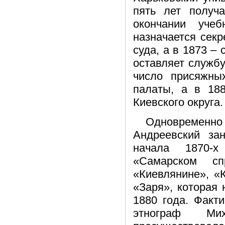
пять лет получ
окончании уче
назначается сек
суда, а в 1873 –
оставляет службу 
число присяжны
палаты, а в 18
Киевского округа.
Одновременно
Андреевский за
начала 1870-х
«Самарском сп
«Киевлянине», «
«Заря», которая 
1880 года. Факт
этнограф Ми