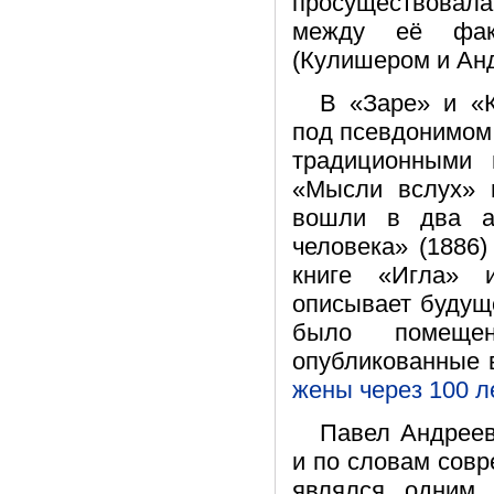
просуществовала 
между её фак
(Кулишером и Ан
В «Заре» и «К
под псевдонимом 
традиционными 
«Мысли вслух» 
вошли в два ав
человека» (1886)
книге «Игла» 
описывает будуще
было помещен
опубликованные в
жены через 100 л
Павел Андреев
и по словам совр
являлся одним 