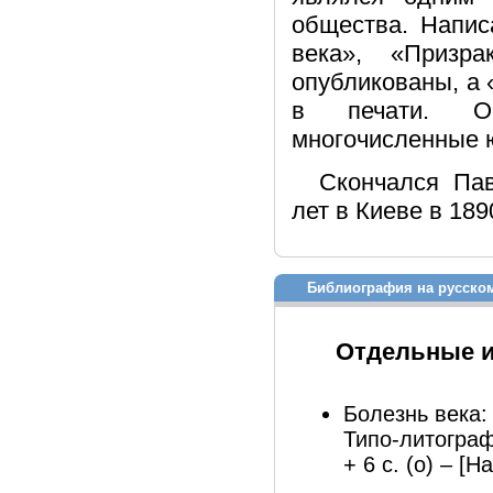
общества. Напис
века», «Призр
опубликованы, а 
в печати. Ос
многочисленные ю
Скончался Пав
лет в Киеве в 189
Библиография на русско
Отдельные 
Болезнь века:
Типо-литограф
+ 6 с. (о) – [Н