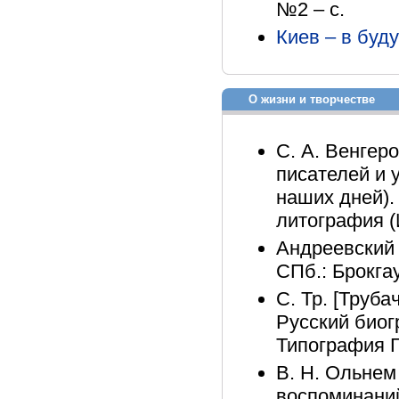
№2 – с.
Киев – в буд
О жизни и творчестве
С. А. Венгер
писателей и 
наших дней). 
литография (
Андреевский 
СПб.: Брокга
С. Тр. [Труба
Русский биог
Типография Г
В. Н. Ольнем
воспоминаний