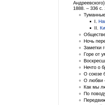
Андреевского).
1888. – 336 с. 
Туманные
I.
На
II.
Ки
Обществе
Ночь пер
Заметки г
Горе от у
Воскресш
Нечто о б
О союзе 
О любви 
Как мы л
По поводу
Передвиж