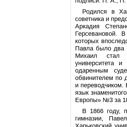
подписи: П. А.; П.
Родился в Хар
советника и пред
Аркадия Степа
Герсевановой. 
которых впослед
Павла было два 
Михаил стал 
университета и
одаренным суде
обвинителем по д
и переводчиком.
язык знаменитого
Европы» №3 за 18
В 1866 году, 
гимназии, Паве
Харьковский уни