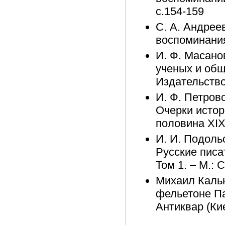
с.154-159
С. А. Андрее
воспоминания)
И. Ф. Масано
ученых и общ
Издательство
И. Ф. Петровс
Очерки истор
половина XIX 
И. И. Подоль
Русские писа
Том 1. – М.: 
Михаил Кальн
фельетоне Па
Антиквар (Кие