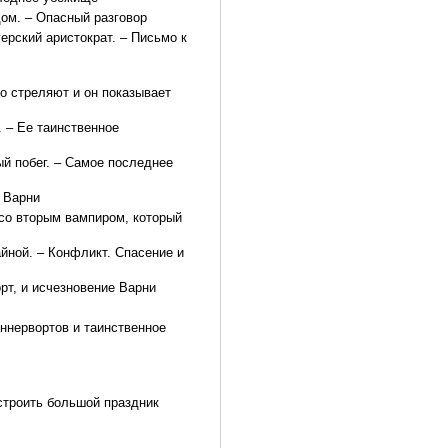
ом. – Опасный разговор
герский аристократ. – Письмо к
го стреляют и он показывает
 – Ее таинственное
ый побег. – Самое последнее
й Варни
 со вторым вампиром, который
айной. – Конфликт. Спасение и
рт, и исчезновение Варни
аннервортов и таинственное
строить большой праздник