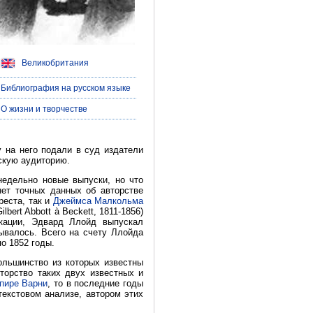
Великобритания
| Библиография на русском языке
| О жизни и творчестве
у на него подали в суд издатели
ьскую аудиторию.
недельно новые выпуски, но что
нет точных данных об авторстве
реста, так и
Джеймса Малкольма
bert Abbott à Beckett, 1811-1856)
икации, Эдвард Ллойд выпускал
зывалось. Всего на счету Ллойда
о 1852 годы.
ольшинство из которых известны
торство таких двух известных и
пире Варни
, то в последние годы
екстовом анализе, автором этих