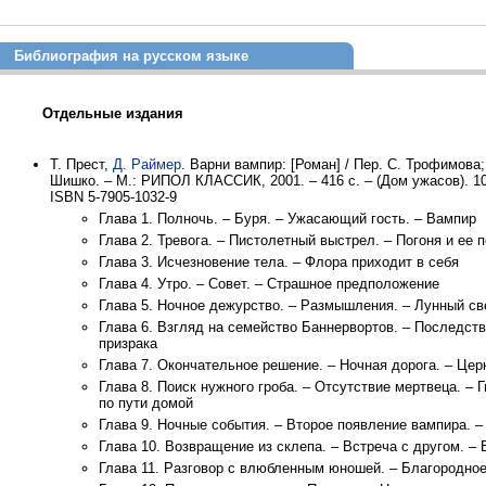
Библиография на русском языке
Отдельные издания
Т. Прест,
Д. Раймер
. Варни вампир: [Роман] / Пер. С. Трофимова
Шишко. – М.: РИПОЛ КЛАССИК, 2001. – 416 с. – (Дом ужасов). 10 
ISBN 5-7905-1032-9
Глава 1. Полночь. – Буря. – Ужасающий гость. – Вампир
Глава 2. Тревога. – Пистолетный выстрел. – Погоня и ее 
Глава 3. Исчезновение тела. – Флора приходит в себя
Глава 4. Утро. – Совет. – Страшное предположение
Глава 5. Ночное дежурство. – Размышления. – Лунный св
Глава 6. Взгляд на семейство Баннервортов. – Последств
призрака
Глава 7. Окончательное решение. – Ночная дорога. – Цер
Глава 8. Поиск нужного гроба. – Отсутствие мертвеца. – 
по пути домой
Глава 9. Ночные события. – Второе появление вампира. 
Глава 10. Возвращение из склепа. – Встреча с другом. –
Глава 11. Разговор с влюбленным юношей. – Благородно