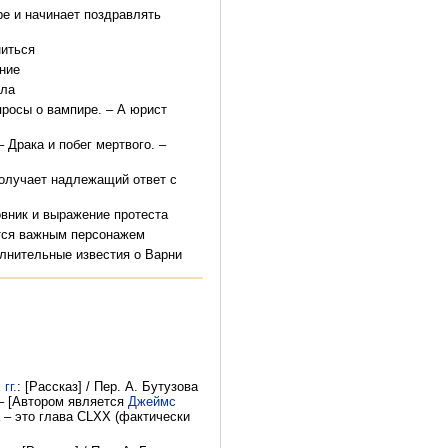
ре и начинает поздравлять
ниться
ение
ала
просы о вампире. – А юрист
 Драка и побег мертвого. –
олучает надлежащий ответ с
овник и выражение протеста
ется важным персонажем
олнительные известия о Варни
гг.
: [Рассказ] / Пер. А. Бутузова
 – [Автором является
Джеймс
а – это глава CLXX (фактически