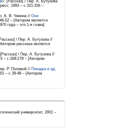
ов
»: [Рассказ] / Пер. А. Бутузова
ресс, 1993 – с.321-326 –
ер. А. В. Чикина //
Они
46-52 – [Автором является
970 года – это 1-я глава]
ассказ] / Пер. А. Бутузова //
 [Автором рассказа является
Рассказ] / Пер. А. Бутузова //
3 – с.268-278 – [Автором
ер. Р. Полевой //
Поездка в ад
.
1 – с.39-48 – [Автором
гогический университет, 2001 –