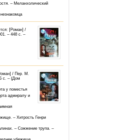
гостя. – Меланхолический
 незнакомца
ся: [Роман] /
1. – 448 с. –
оман] / Пер. М.
 с. – (Дом
та у поместья
орта адмиралу и
аимная
жище. – Хитрость Генри
линах. – Сожжение трупа. –
следнее убежище