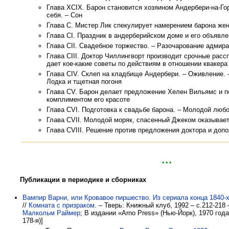
Глава ХСIХ. Барон становится хозяином Андербери-на-Го
себя. – Сон
Глава С. Мистер Лик спекулирует намерением барона же
Глава СI. Праздник в андерберийском доме и его объявл
Глава СII. Свадебное торжество. – Разочарование адмир
Глава СIII. Доктор Чиллингворт производит срочные расс
дает кое-какие советы по действиям в отношении квакера
Глава CIV. Склеп на кладбище Андербери. – Оживление. –
Лодка и тщетная погоня
Глава CV. Барон делает предложение Хелен Вильямс и п
комплиментом его красоте
Глава CVI. Подготовка к свадьбе барона. – Молодой люб
Глава CVII. Молодой моряк, спасенный Джеком оказыва
Глава CVIII. Решение против предложения доктора и доп
* * *
Публикации в периодике и сборниках
Вампир Варни, или Кровавое пиршество. Из сериала конца 1840-х 
//
Комната с призраком
. – Тверь: Книжный клуб, 1992 – с.212-218
Малкольм Раймер
; В издании «Arno Press» (Нью-Йорк), 1970 год
178-я)]