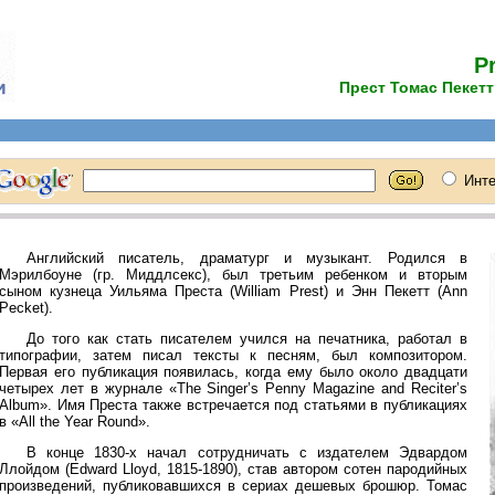
P
Прест Томас Пекетт 
Английский писатель, драматург и музыкант. Родился в
Мэрилбоуне (гр. Миддлсекс), был третьим ребенком и вторым
сыном кузнеца Уильяма Преста (William Prest) и Энн Пекетт (Ann
Pecket).
До того как стать писателем учился на печатника, работал в
типографии, затем писал тексты к песням, был композитором.
Первая его публикация появилась, когда ему было около двадцати
четырех лет в журнале «The Singer’s Penny Magazine and Reciter’s
Album». Имя Преста также встречается под статьями в публикациях
в «All the Year Round».
В конце 1830-х начал сотрудничать с издателем Эдвардом
Ллойдом (Edward Lloyd, 1815-1890), став автором сотен пародийных
произведений, публиковавшихся в сериах дешевых брошюр. Томас