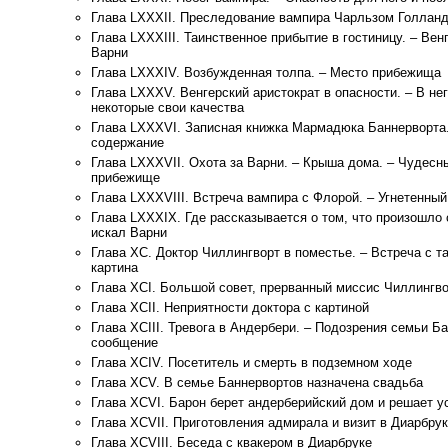
Глава LXXXII. Преследование вампира Чарльзом Голланд
Глава LXXXIII. Таинственное прибытие в гостиницу. – Вен
Варни
Глава LXXXIV. Возбужденная толпа. – Место прибежища
Глава LXXXV. Венгерский аристократ в опасности. – В не
некоторые свои качества
Глава LXXXVI. Записная книжка Мармадюка Баннерворта.
содержание
Глава LXXXVII. Охота за Варни. – Крыша дома. – Чудесн
прибежище
Глава LXXXVIII. Встреча вампира с Флорой. – Угнетенны
Глава LXXXIX. Где рассказывается о том, что произошло
искал Варни
Глава ХС. Доктор Чиллингворт в поместье. – Встреча с т
картина
Глава XCI. Большой совет, прерванный миссис Чиллингво
Глава XCII. Неприятности доктора с картиной
Глава ХСIII. Тревога в Андербери. – Подозрения семьи Б
сообщение
Глава XCIV. Посетитель и смерть в подземном ходе
Глава XCV. В семье Баннервортов назначена свадьба
Глава XCVI. Барон берет андерберийский дом и решает у
Глава XCVII. Приготовления адмирала и визит в Диарбрук
Глава XCVIII. Беседа с квакером в Диарбруке