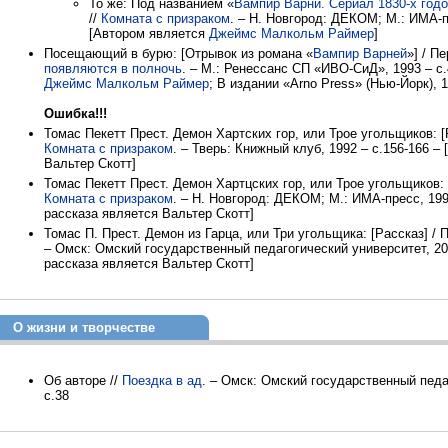
То же: Под названием «
Вампир Варни. Сериал 1830-х год
//
Комната с призраком
. – Н. Новгород: ДЕКОМ; М.: ИМА-п
[Автором является
Джеймс Малкольм Раймер
]
Посещающий в бурю: [Отрывок из романа «
Вампир Варней
»] / П
появляются в полночь
. – М.: Ренессанс СП «ИВО-СиД», 1993 – с.
Джеймс Малкольм Раймер
; В издании «Arno Press» (Нью-Йорк), 1
Ошибка!!!
Томас Пекетт Прест. Демон Хартских гор, или Трое угольщиков: [Р
Комната с призраком
. – Тверь: Книжный клуб, 1992 – с.156-166 –
Вальтер Скотт]
Томас Пекетт Прест. Демон Хартцских гор, или Трое угольщиков: [
Комната с призраком
. – Н. Новгород: ДЕКОМ; М.: ИМА-пресс, 199
рассказа является Вальтер Скотт]
Томас П. Прест. Демон из Гарца, или Три угольщика: [Рассказ] / П
– Омск: Омский государственный педагогический университет, 200
рассказа является Вальтер Скотт]
О жизни и творчестве
Об авторе //
Поездка в ад
. – Омск: Омский государственный педа
с.38