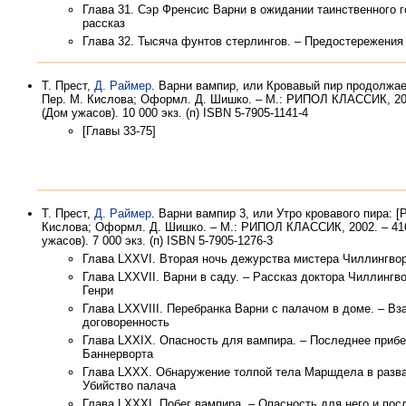
Глава 31. Сэр Френсис Варни в ожидании таинственного 
рассказ
Глава 32. Тысяча фунтов стерлингов. – Предостережения
Т. Прест,
Д. Раймер
. Варни вампир, или Кровавый пир продолжает
Пер. М. Кислова; Оформл. Д. Шишко. – М.: РИПОЛ КЛАССИК, 200
(Дом ужасов). 10 000 экз. (п) ISBN 5-7905-1141-4
[Главы 33-75]
Т. Прест,
Д. Раймер
. Варни вампир 3, или Утро кровавого пира: [Р
Кислова; Оформл. Д. Шишко. – М.: РИПОЛ КЛАССИК, 2002. – 416
ужасов). 7 000 экз. (п) ISBN 5-7905-1276-3
Глава LXXVI. Вторая ночь дежурства мистера Чиллингвор
Глава LXXVII. Варни в саду. – Рассказ доктора Чиллингв
Генри
Глава LXXVIII. Перебранка Варни с палачом в доме. – Вз
договоренность
Глава LXXIX. Опасность для вампира. – Последнее прибе
Баннерворта
Глава LXXX. Обнаружение толпой тела Маршдела в разва
Убийство палача
Глава LXXXI. Побег вампира. – Опасность для него и по