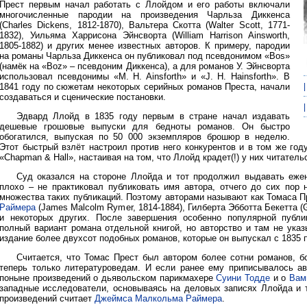
Прест первым начал работать с Ллойдом и его работы включали
многочисленные пародии на произведения Чарльза Диккенса
(Charles Dickens, 1812-1870), Вальтера Скотта (Walter Scott, 1771-
1832), Уильяма Харрисона Эйнсворта (William Harrison Ainsworth,
1805-1882) и других менее известных авторов. К примеру, пародии
на романы Чарльза Диккенса он публиковал под псевдонимом «Bos»
(намёк на «Boz» – псевдоним Диккенса), а для романов У. Эйнсворта
использовал псевдонимы «M. H. Ainsforth» и «J. H. Hainsforth». В
1841 году по сюжетам некоторых серийных романов Преста, начали
создаваться и сценические постановки.
Эдвард Ллойд в 1835 году первым в стране начал издавать
дешевые грошовые выпуски для бедноты романов. Он быстро
обогатился, выпуская по 50 000 экземпляров брошюр в неделю.
Этот быстрый взлёт настроил против него конкурентов и в том же год
«Chapman & Hall», настаивая на том, что Ллойд крадет(!) у них читател
Суд оказался на стороне Ллойда и тот продолжил выдавать еже
плохо – не практиковал публиковать имя автора, отчего до сих пор 
множества таких публикаций. Поэтому авторами называют как Томаса П
Раймера
(James Malcolm Rymer, 1814-1884), Гилберта Эбботта Бекетта (Gil
и некоторых других. После завершения особенно популярной публ
полный вариант романа отдельной книгой, но авторство и там не ука
издание более двухсот подобных романов, которые он выпускал с 1835 п
Считается, что Томас Прест был автором более сотни романов, б
теперь только литературоведам. И если ранее ему приписывалось ав
поныне произведений о дьявольском парикмахере
Суини Тодде
и о
Вам
западные исследователи, основываясь на деловых записях Ллойда и т
произведений считает
Джеймса Малкольма Раймера
.