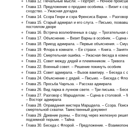
Глава 12. Печальные мысли. – Портрет. – Ночное происш
Глава 13. Предложение о продаже особняка. – Визит к сэ
сходство. – Ужасная догадка
Глава 14. Ссора Генри и сэра Френсиса Варни. – Разговор
Глава 15. Старый адмирал и его слуга. – Письмо, позвавш
постоялом дворе
Глава 16. Встреча возлюбленных в саду. – Трогательная 
Глава 17. Объяснение. – Визит Варны в особняк. – Сцена
Глава 18. Приезд адмирала. – Первые объяснения. – См
Глава 19. Флора в комнате. – Ее страхи. – Книга. – Занят
Глава 20. Смертельная ошибка. – Ужасная беседа в комна
Глава 21. Совет между дядей и племянником. – Тревога
Глава 22. Военный совет. – Решение покинуть особняк
Глава 23. Совет адмирала. – Вызов вампиру. – Беседа с 
Глава 24. Объяснение с дядей. – Письмо. – Беседа с Фл
Глава 25. Просьба Чарльза. – Рассказ адмирала
Глава 26. Вид парка в лунном свете. – Три письма. – Бе
Глава 27. Разговор с Маршделом. – Сцена в столовой. –
– Восторг адмирала
Глава 28. Оправдания мистера Маршдела. – Ссора. Поиск
смертельной схватки. Таинственный документ
Глава 29. Древние руины. – Взгляд через железную решет
подземной тюрьме. – Тайна
Глава 30. Беседа с Флорой. – Предложение. – Взаимопо