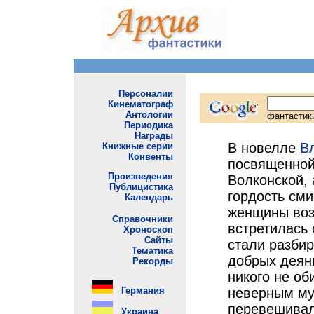
В новелле
В
посвященной
Волконской, 
гордость сми
женщины возн
встретилась
стали разбир
добрых деяни
никого не об
неверным му
перевешивала