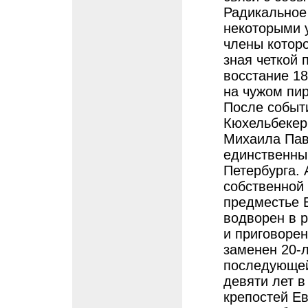
Радикальное
некоторыми 
члены которо
зная четкой 
восстание 1
на чужом пи
После событ
Кюхельбекер 
Михаила Пав
единственны
Петербурга. 
собственной
предместье 
водворен в 
и приговорен
заменен 20-
последующей
девяти лет в
крепостей Е