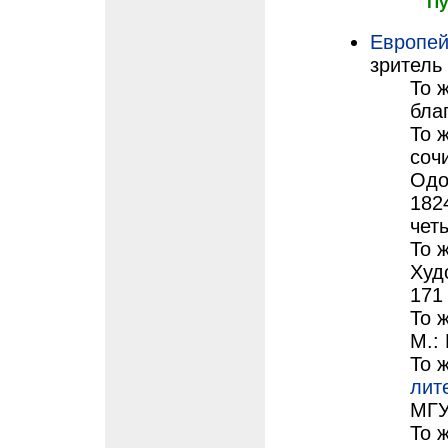
Пу
Европей
зритель 
То 
благ
То 
соч
Одо
182
чет
То ж
Худ
171
То ж
М.:
То 
лит
МГУ
То 