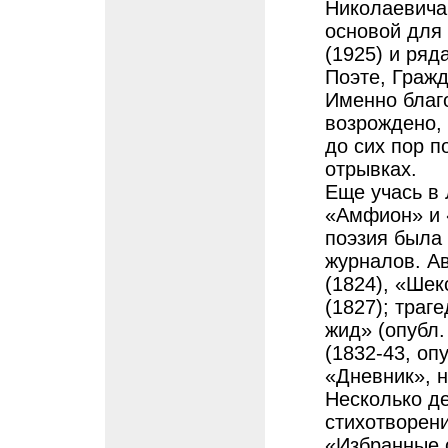
Николаевича
основой для
(1925) и ряд
Поэте, Граж
Именно благ
возрождено,
до сих пор п
отрывках.
Еще учась в
«Амфион» и «
поэзия была 
журналов. А
(1824), «Шек
(1827); траг
жид» (опубл
(1832-43, оп
«Дневник», н
Несколько д
стихотворени
«Избранные 