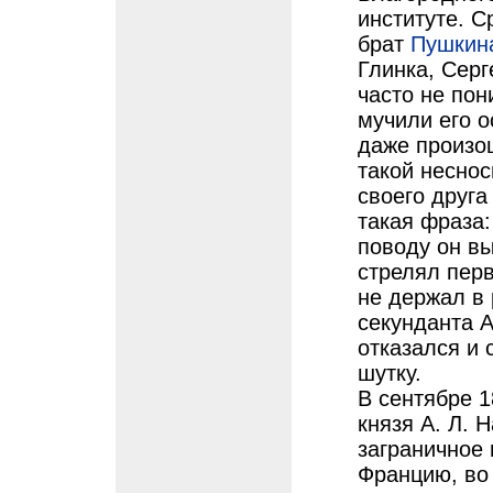
институте. С
брат
Пушкин
Глинка, Сер
часто не пон
мучили его 
даже произо
такой неснос
своего друг
такая фраза:
поводу он вы
стрелял перв
не держал в 
секунданта А
отказался и 
шутку.
В сентябре 1
князя А. Л. 
заграничное
Францию, во 