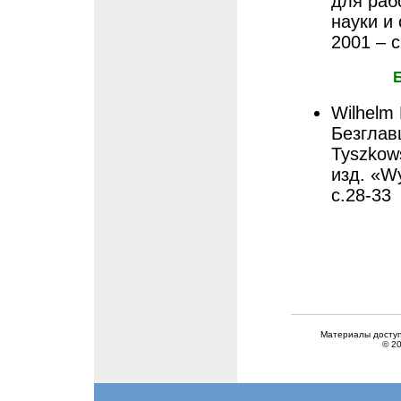
для раб
науки и
2001 – с
Wilhelm
Безглав
Tyszkows
изд. «W
с.28-33