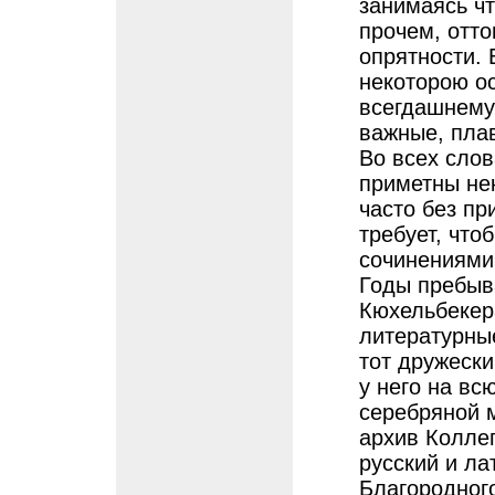
занимаясь чт
прочем, отто
опрятности. 
некоторою ос
всегдашнему
важные, пла
Во всех слов
приметны не
часто без п
требует, что
сочинениями
Годы пребыв
Кюхельбекер
литературны
тот дружески
у него на вс
серебряной 
архив Колле
русский и ла
Благородног