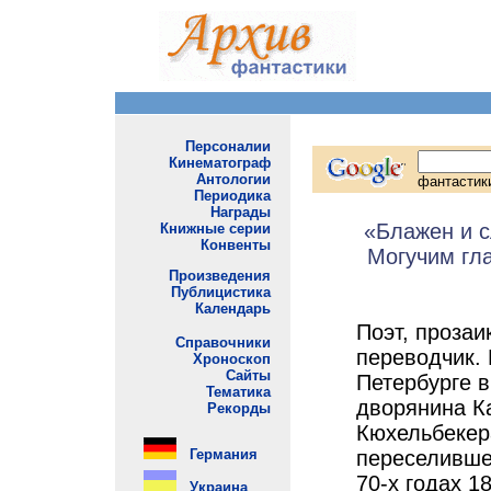
«Блажен и с
Могучим гла
Поэт, прозаик
переводчик.
Петербурге в
дворянина К
Кюхельбекер
переселивше
70-х годах 1