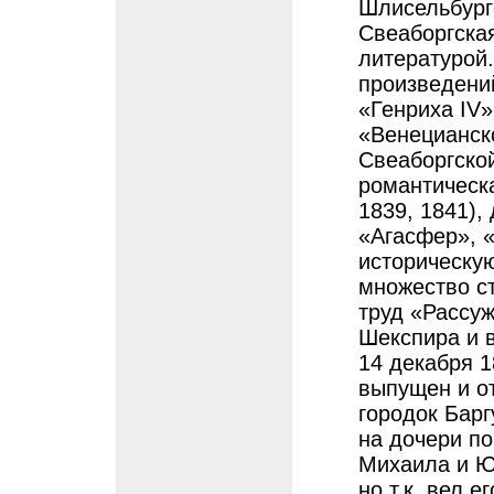
Шлисельбургс
Свеаборгская
литературой.
произведений
«Генриха IV»
«Венецианск
Свеаборгско
романтическа
1839, 1841),
«Агасфер», «
историческую
множество с
труд «Рассу
Шекспира и в
14 декабря 
выпущен и от
городок Барг
на дочери по
Михаила и Юс
но т.к. вел 