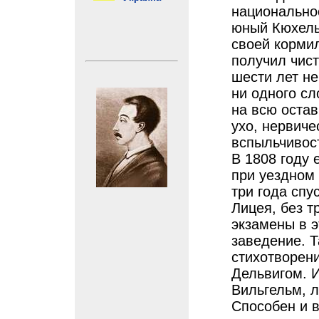
национально
юный Кюхель
своей корми
получил чист
шести лет не
ни одного сл
на всю остав
ухо, нервиче
вспыльчивос
В 1808 году 
при уездном 
три года спу
Лицея, без 
экзамены в 
заведение. Т
стихотворен
Дельвигом. И
Вильгельм, л
Способен и 