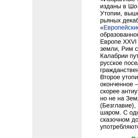
изданы в Шо-
Утопии, выш
рьяных дека
«
Европейски
образованно
Европе XXVI 
земли, Рим с
Калабрии пу
русское пос
гражданстве
Второе утопи
оконченное –
скорее антиу
но не на Зем
(Безглавие)
шаром. С одн
сказочном до
употребляют