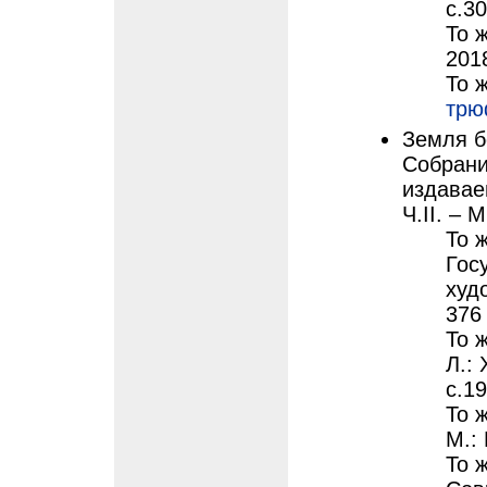
с.3
То ж
201
То ж
трю
Земля б
Собрани
издавае
Ч.II. – 
То ж
Гос
худ
376
То ж
Л.:
с.1
То ж
М.:
То 