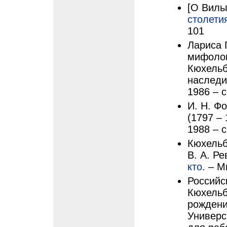
[О Виль
столети
101
Лариса 
мифолог
Кюхельб
наследи
1986 – с
И. Н. Ф
(1797 – 
1988 – с
Кюхельб
В. А. Ре
кто
. – М
Российс
Кюхельб
рождени
Универс