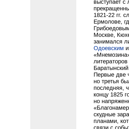
выступает с 
прекращенны
1821-22 гг. 
Ермолове, гд
Грибоедовым.
Москве, Кюх
занимался ли
Одоевским
и
«Мнемозина»
литераторов
Баратынский
Первые две 
но третья бы
последняя, 
концу 1825 г
но напряжен
«Благонамер
скудные зара
планами, кот
связи с собы