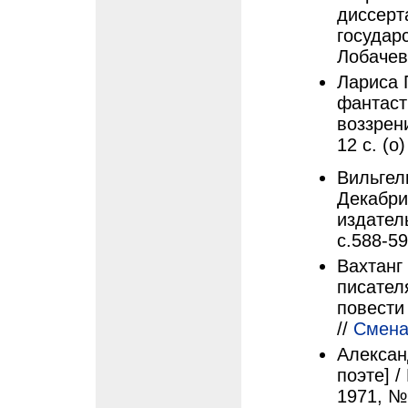
диссерт
государ
Лобачевс
Лариса 
фантаст
воззрен
12 с. (о)
Вильгел
Декабри
издател
с.588-5
Вахтанг
писател
повести
//
Смен
Алексан
поэте] 
1971, №