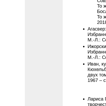
Сов
То ж
Бос
То ж
201
Агасвер
Избранн
М.-Л.: С
Ижорский
Избранн
М.-Л.: С
Иван, ку
Кюхельб
двух том
1967 – с
Лариса 
творчес