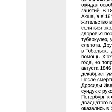
ожидая осво
занятий. В 1
Акша, а в 18
жительство 
селиться око
здоровья поэ
туберкулез, 
слепота. Дру
в Тобольск, 
помощь. Кюх
года, но поп
августа 1846
декабрист ум
После смерти
Дросиды Ива
сундук с рук
Петербург, к
двадцатого в
оказались в 