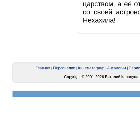
царством, а её о
со своей астро
Нехахила!