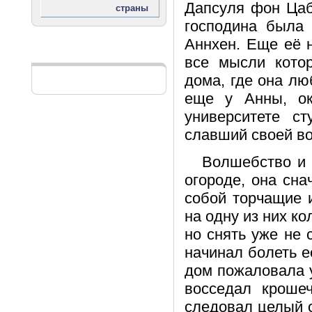
Дапсуля фон Цабе
господина была
Аннхен. Еще её 
Реклама
все мысли кото
дома, где она лю
еще у Анны, ок
университете с
славший своей в
Волшебство и с
огороде, она сн
собой торчащие 
на одну из них к
но снять уже не 
начинал болеть е
дом пожаловала 
восседал кроше
следовал целый 