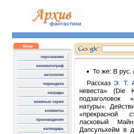
То же: В рус
Рассказ
Э. Т.
невеста» (Die K
подзаголовок 
натуры». Действ
«прекрасной с
ласковый Май
Дапсульхейм в д