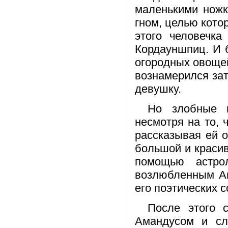
маленькими ножк
гном, целью кото
этого человечк
Кордауншпиц. И 
огородных овощей
вознамерился за
девушку.
Но злобные н
несмотря на то,
рассказывая ей о
большой и красив
помощью астро
возлюбленным Ан
его поэтических 
После этого 
Амандусом и сл