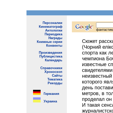
Сюжет расск
(Чорний елік
спорта как л
чемпиона Бо
известные с
свидетелями
неизвестный
которого явл
день постави
метров, в то
проделал он 
И такая сенс
журналистск