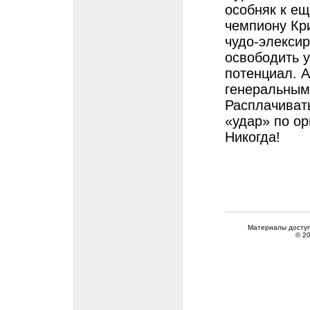
особняк к е
чемпиону Кр
чудо-элекси
освободить 
потенциал. А
генеральным
Расплачиват
«удар» по ор
Никогда!