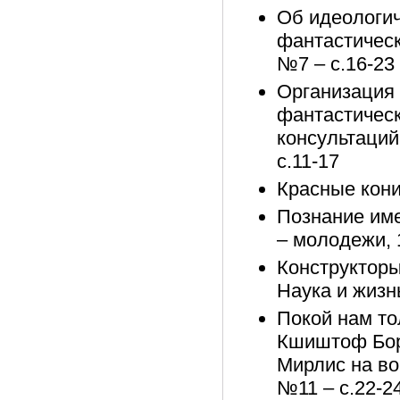
Об идеологич
фантастическ
№7 – с.16-23
Организация 
фантастическ
консультаций
с.11-17
Красные кони
Познание име
– молодежи, 
Конструкторы
Наука и жизнь
Покой нам то
Кшиштоф Бор
Мирлис на во
№11 – с.22-2