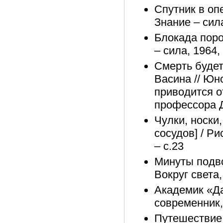
Спутник в оп
Знание – сила
Блокада пороч
– сила, 1964,
Смерть будет
Васина // Юно
приводится о
профессора Д
Чулки, носки,
сосудов] / Ри
– с.23
Минуты подвод
Вокруг света,
Академик «Да
современник,
Путешествие 