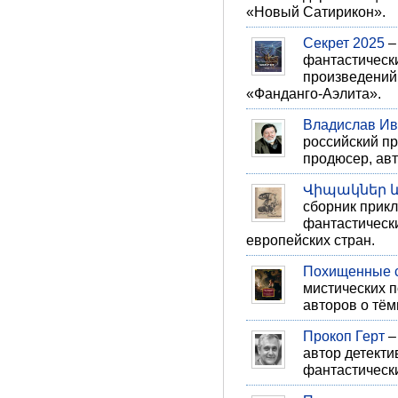
«Новый Сатирикон».
Секрет 2025
–
фантастически
произведений
«Фанданго-Аэлита».
Владислав Ив
российский пр
продюсер, авт
Վիպակներ 
сборник прикл
фантастически
европейских стран.
Похищенные 
мистических п
авторов о тё
Прокоп Герт
–
автор детекти
фантастически